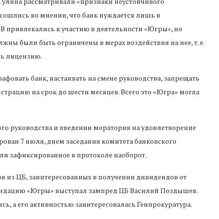
Тулина рассматривали «признаки неустойчивого
сошлись во мнении, что банк нуждается лишь в
В привлекались к участию в деятельности «Югры», но
жны были быть ограничены в мерах воздействия на нее, т. е.
ть лицензию.
рафовать банк, настаивать на смене руководства, запрещать
трацию на срок до шести месяцев. Всего это «Югра» могла
ого руководства и введении моратория на удовлетворение
рован 7 июля, днем заседания комитета банковского
или зафиксированное в протоколе наоборот.
в из ЦБ, заинтересованных в получении дивидендов от
иквидацию «Югры» выступал зампред ЦБ Василий Поздышев.
ись, а его активностью заинтересовалась Генпрокуратура.