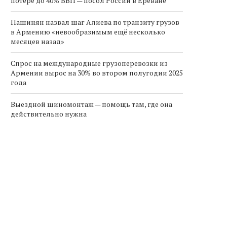
потере до 40% ВВП — посол России в Ереване
Пашинян назвал шаг Алиева по транзиту грузов
в Армению «невообразимым ещё несколько
месяцев назад»
Спрос на международные грузоперевозки из
Армении вырос на 30% во втором полугодии 2025
года
Выездной шиномонтаж — помощь там, где она
действительно нужна
Спрос на международные
Армения продлевает
грузоперевозки из Армении
налоговые льготы на имп
вырос на...
электромобилей до...