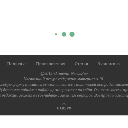
Политика
Происшествия
Статьи
Экономика
@2013 «Armenia-News.Ru»
Настоящий ресурс содержит материалы 18+
любую форму на сайте, вы соглашаетесь с политикой конфиденциальн
 без тегов noindex и nofollow) гиперссылки на сайт. Ознакомьтесь с 
 редакции может не совпадать с мнением авторов. Все права на мате
НАВЕРХ