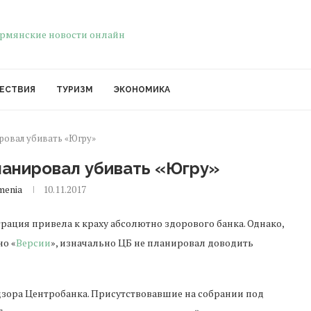
ЕСТВИЯ
ТУРИЗМ
ЭКОНОМИКА
ировал убивать «Югру»
ланировал убивать «Югру»
menia
10.11.2017
ация привела к краху абсолютно здорового банка. Однако,
но «
Версии
», изначально ЦБ не планировал доводить
дзора Центробанка. Присутствовавшие на собрании под