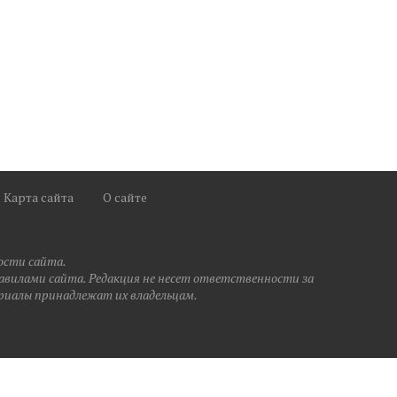
Карта сайта
О сайте
ости сайта.
правилами сайта. Редакция не несет ответственности за
риалы принадлежат их владельцам.