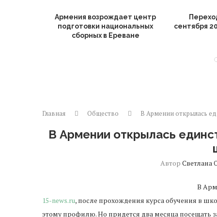
 целевые
Армения возрождает центр
Перехо
солнечной
подготовки национальных
сентября 20
..
сборных в Ереване
Главная
Общество
В Армении открылась еди
В Армении открылась единст
Автор
Светлана 
В Арм
15-news.ru
, после прохождения курса обучения в шк
этому профилю. Но придется два месяца посещать за