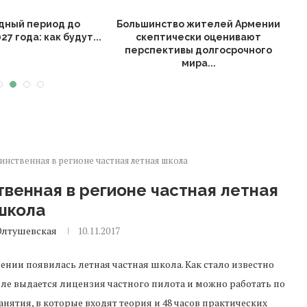
дный период до
Большинство жителей Армении
27 года: как будут...
скептически оценивают
перспективы долгосрочного
н
мира...
нственная в регионе частная летная школа
венная в регионе частная летная
школа
Олтушевская
10.11.2017
ении появилась летная частная школа. Как стало известно
оле выдается лицензия частного пилота и можно работать по
нятия, в которые входят теория и 48 часов практических