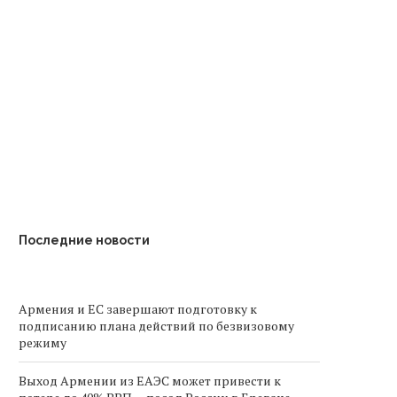
Пакет законопроектов о
Регулятор Армении предл
лицензировании
отозвать лицензию у
икотинсодержащих товаров
оператора «Электрических
согласовали 89...
Последние новости
Армения и ЕС завершают подготовку к
подписанию плана действий по безвизовому
режиму
Выход Армении из ЕАЭС может привести к