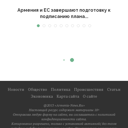
Армения и ЕС завершают подготовку к
подписанию плана...
Новости
Общество
Политика
Происшествия
Статьи
Экономика
Карта сайта
О сайте
@2013 «Armenia-News.Ru»
Настоящий ресурс содержит материалы 18+
Отправляя любую форму на сайте, вы соглашаетесь с политикой
конфиденциальности сайта.
Копирование разрешено, только с установкой активной( без тегов