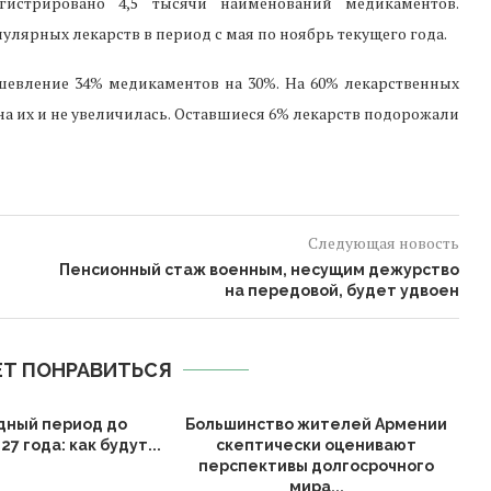
истрировано 4,5 тысячи наименований медикаментов.
улярных лекарств в период с мая по ноябрь текущего года.
шевление 34% медикаментов на 30%. На 60% лекарственных
на их и не увеличилась. Оставшиеся 6% лекарств подорожали
Следующая новость
Пенсионный стаж военным, несущим дежурство
на передовой, будет удвоен
Т ПОНРАВИТЬСЯ
дный период до
Большинство жителей Армении
7 года: как будут...
скептически оценивают
перспективы долгосрочного
мира...