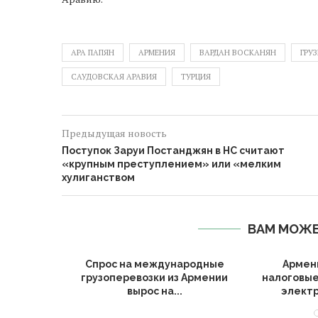
АРА ПАПЯН
АРМЕНИЯ
ВАРДАН ВОСКАНЯН
ГРУ
САУДОВСКАЯ АРАВИЯ
ТУРЦИЯ
Предыдущая новость
Поступок Заруи Постанджян в НС считают
«крупным преступлением» или «мелким
хулиганством
ВАМ МОЖЕ
Алиева по
Спрос на международные
Армен
 в...
грузоперевозки из Армении
налоговые
вырос на...
электр