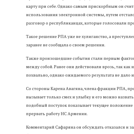
карту при себе. Однако самым прискорбным он счита
использования электронной системы, путем отстало
разговор о республиканцах, которые голосовали п
Такое решение РПА уже не хулиганство, а преступле
заранее не сообщала о своем решении.
Также произошедшие события стали первым фактом
между собой. Ранее они действовали врозь, так как 
похвально, однако ожидаемого результата не дало 
Со стороны Карена Авагяна, члена фракции РПА, пр
вызывает только смех и улыбку и его можно назвать
подобный поступок показывает текущее положение 
прервать работу НС Армении.
Комментарий Сафаряна он обсуждать отказался и з