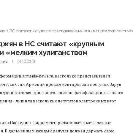
жян в НС считают «крупным преступлением» или «мелким хулиганство
джян в НС считают «крупным
и «мелким хулиганством
енис
24.12.2013
формации armenia-news.ru, несколько представителей
ических сил Армении прокомментировали поступок Заруи
нджян, которая при голосовании по ратификации «газового
шения» лишила нескольких депутатов электронных карт
кции «Наследие», парламентаризм может иметь разные
ми. В дальнейшем каждый депутат должен держать свою