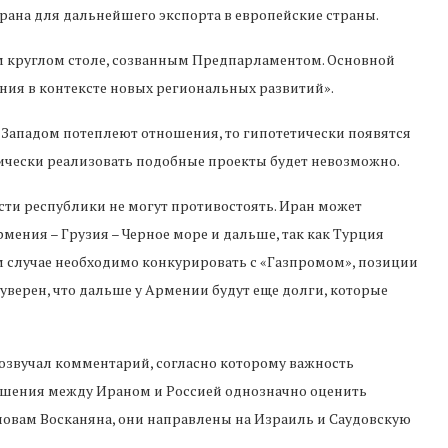
рана для дальнейшего экспорта в европейские страны.
 круглом столе, созванным Предпарламентом. Основной
ия в контексте новых региональных развитий».
Западом потеплеют отношения, то гипотетически появятся
ически реализовать подобные проекты будет невозможно.
сти республики не могут противостоять. Иран может
мения – Грузия – Черное море и дальше, так как Турция
м случае необходимо конкурировать с «Газпромом», позиции
 уверен, что дальше у Армении будут еще долги, которые
розвучал комментарий, согласно которому важность
ношения между Ираном и Россией однозначно оценить
 словам Восканяна, они направлены на Израиль и Саудовскую