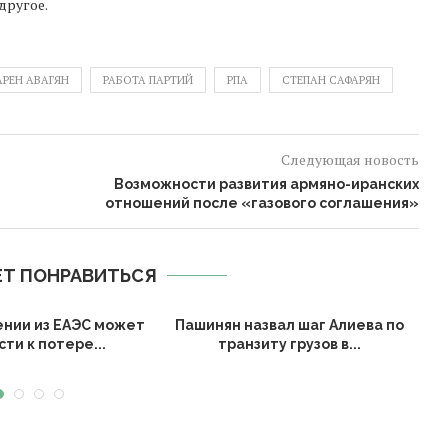
другое.
АРЕН АВАГЯН
РАБОТА ПАРТИЙ
РПА
СТЕПАН САФАРЯН
Следующая новость
Возможности развития армяно-иранских
отношений после «газового соглашения»
Т ПОНРАВИТЬСЯ
ении из ЕАЭС может
Пашинян назвал шаг Алиева по
ти к потере...
транзиту грузов в...