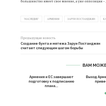
большинство имеет свое мнение, а уже оппозиция – 
"НАСЛЕДИЕ"
АРМЕНИЯ
ЗАРУИ ПОСТАНДЖЯН
К
Предыдущая новость
Создание бунта и мятежа Заруи Постанджян
считает следующим шагом борьбы
ВАМ МОЖЕ
Армении и
Армения и ЕС завершают
Выход Арм
судили
подготовку к подписанию
привес
..
плана...