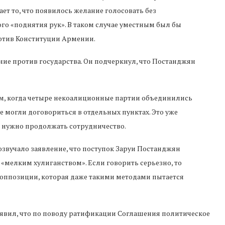
ет то, что появилось желание голосовать без
го «поднятия рук». В таком случае уместным был бы
ротив Конституции Армении.
ние против государства. Он подчеркнул, что Постанджян
, когда четыре некоалиционные партии объединились
не могли договориться в отдельных пунктах. Это уже
и нужно продолжать сотрудничество.
озвучало заявление, что поступок Заруи Постанджян
 «мелким хулиганством». Если говорить серьезно, то
оппозиции, которая даже такими методами пытается
аявил, что по поводу ратификации Соглашения политическое