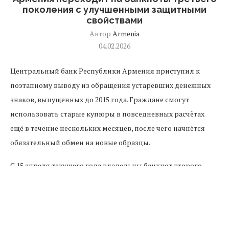
поколения с улучшенными защитными
свойствами
Автор
Armenia
04.02.2026
Центральный банк Республики Армения приступил к
поэтапному выводу из обращения устаревших денежных
знаков, выпущенных до 2015 года. Граждане смогут
использовать старые купюры в повседневных расчётах
ещё в течение нескольких месяцев, после чего начнётся
обязательный обмен на новые образцы.
С 15 апреля текущего года владельцы банкнот второго
поколения, имеющих признаки физического износа или
морального устаревания, получат возможность обменять
их в отделениях Центрального банка и всех коммерческих
кредитных учреждениях страны. Процедура обмена