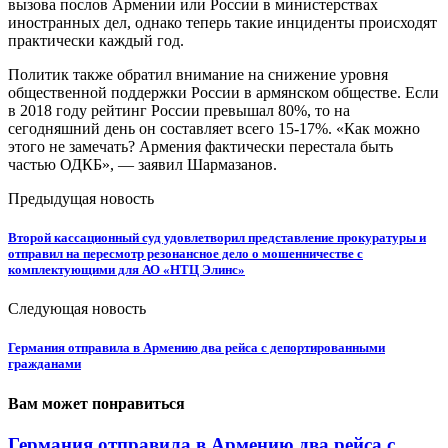
вызова послов Армении или России в министерствах
иностранных дел, однако теперь такие инциденты происходят
практически каждый год.
Политик также обратил внимание на снижение уровня
общественной поддержки России в армянском обществе. Если
в 2018 году рейтинг России превышал 80%, то на
сегодняшний день он составляет всего 15-17%. «Как можно
этого не замечать? Армения фактически перестала быть
частью ОДКБ», — заявил Шармазанов.
Предыдущая новость
Второй кассационный суд удовлетворил представление прокуратуры и
отправил на пересмотр резонансное дело о мошенничестве с
комплектующими для АО «НТЦ Элинс»
Следующая новость
Германия отправила в Армению два рейса с депортированными
гражданами
Вам может понравиться
Германия отправила в Армению два рейса с