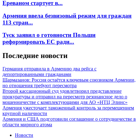
Ереваном стартует в...
Армения ввела безвизовый режим для граждан
113 стран...
Туск заявил о готовности Польши
реформировать ЕС ради...
Последние новости
Германия отправила в Армению два рейса с
депортированными гражданами
Шармазанов: Россия остаётся ключевым союзником Армении,
но отношения требуют пересмотра
Второй кассационный суд удовлетворил представление
прокуратуры и отправил на пересмотр резонансное дело о
мошенничестве с комплектующими для АО «НТЦ Элинс»
Армения ужесточает таможенный контроль за перемещением
крупной наличности
Армения и США подготовили соглашение о сотрудничестве в
области мирного атома
Новости