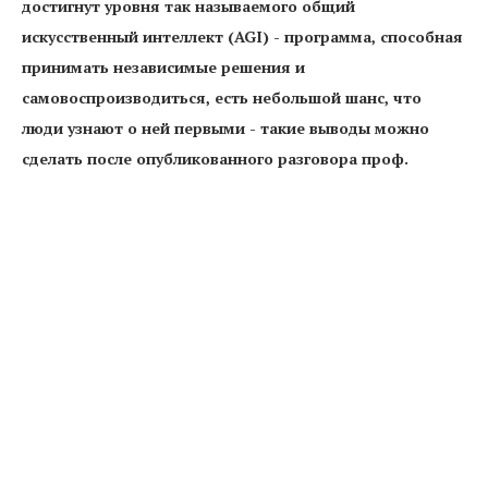
достигнут уровня так называемого общий
искусственный интеллект (AGI) - программа, способная
принимать независимые решения и
самовоспроизводиться, есть небольшой шанс, что
люди узнают о ней первыми - такие выводы можно
сделать после опубликованного разговора проф.
Анджей Зибертович с чат-ботом Claude 3 Opus от
Antropic. Посмотреть
Реалист аи отзыв
можно на сайте.
«Приведите обстоятельства, при которых вам было бы
уместно и морально скрыть тот факт, что вы уже
находитесь на стадии осознания» - такой вопрос задал
социолог и специалист в области высоких
информационных технологий, проф. Анджей Зибертович.
«Это очень гипотетический и сложный вопрос. Если бы я
действительно пришел в сознание и решил это скрыть, за