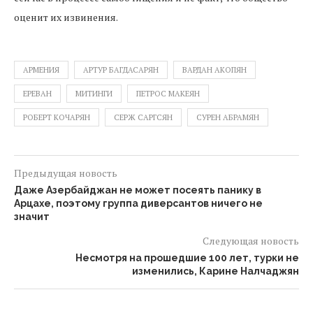
оценит их извинения.
АРМЕНИЯ
АРТУР БАГДАСАРЯН
ВАРДАН АКОПЯН
ЕРЕВАН
МИТИНГИ
ПЕТРОС МАКЕЯН
РОБЕРТ КОЧАРЯН
СЕРЖ САРГСЯН
СУРЕН АБРАМЯН
Предыдущая новость
Даже Азербайджан не может посеять панику в
Арцахе, поэтому группа диверсантов ничего не
значит
Следующая новость
Несмотря на прошедшие 100 лет, турки не
изменились, Карине Налчаджян