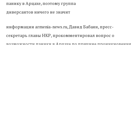
информации armenia-news.ru, Давид Бабаян, пресс-
секретарь главы НКР, прокомментировал вопрос о
возможности паники в Арцахе по причине проникновения
диверсантов из Азербайджана. Он заявил, что паники нет и
ее быть не может.
Согласно его словам, непосредственно Азербайджана и его
союзники не могут посеять панические настроения в
Арцахе. Логично, что это не удалось группе, состоящей из
нескольких человек. Ведь НКР уже на протяжении
десятилетий собственными силами поддерживает режим,
предусматривающий прекращение огня, несколько
человек просто не способны вызвать паническую реакцию.