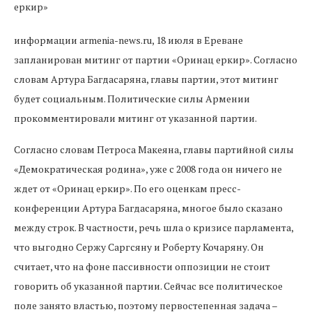
информации armenia-news.ru, 18 июля в Ереване
запланирован митинг от партии «Оринац еркир». Согласно
словам Артура Багдасаряна, главы партии, этот митинг
будет социальным. Политические силы Армении
прокомментировали митинг от указанной партии.
Согласно словам Петроса Макеяна, главы партийной силы
«Демократическая родина», уже с 2008 года он ничего не
ждет от «Оринац еркир». По его оценкам пресс-
конференции Артура Багдасаряна, многое было сказано
между строк. В частности, речь шла о кризисе парламента,
что выгодно Сержу Саргсяну и Роберту Кочаряну. Он
считает, что на фоне пассивности оппозиции не стоит
говорить об указанной партии. Сейчас все политическое
поле занято властью, поэтому первостепенная задача –