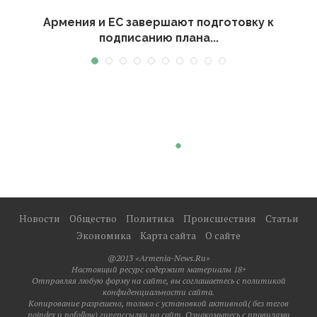
и
Армения и ЕС завершают подготовку к
подписанию плана...
Новости
Общество
Политика
Происшествия
Статьи
Экономика
Карта сайта
О сайте
@2013 «Armenia-News.Ru»
Настоящий ресурс содержит материалы 18+
Отправляя любую форму на сайте, вы соглашаетесь с политикой
конфиденциальности сайта.
Копирование разрешено, только с установкой активной( без тегов
noindex и nofollow) гиперссылки на сайт. Ознакомьтесь с правилами