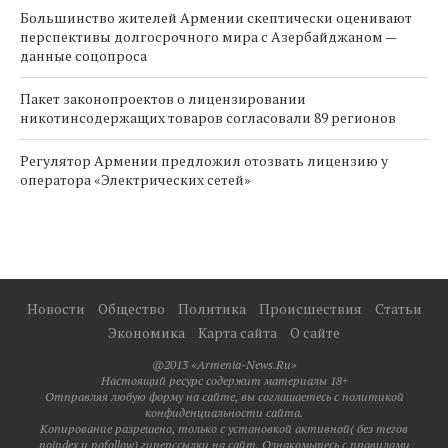
Большинство жителей Армении скептически оценивают
перспективы долгосрочного мира с Азербайджаном —
данные соцопроса
Пакет законопроектов о лицензировании
никотинсодержащих товаров согласовали 89 регионов
Регулятор Армении предложил отозвать лицензию у
оператора «Электрических сетей»
Новости
Общество
Политика
Происшествия
Статьи
Экономика
Карта сайта
О сайте
@2013 «Armenia-News.Ru»
Настоящий ресурс содержит материалы 18+
Отправляя любую форму на сайте, вы соглашаетесь с политикой
конфиденциальности сайта.
Копирование разрешено, только с установкой активной( без тегов
noindex и nofollow) гиперссылки на сайт. Ознакомьтесь с правилами