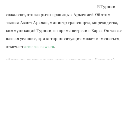
В Турции
сожалеют, что закрыты границы с Арменией. Об этом
заявил Ахмет Арслан, министр транспорта, мореходства,
коммуникаций Турции, во время встречи в Карсе. Он также
назвал условие, при котором ситуация может измениться,
отмечает
armenia-news.ru
.
«Армения должна прекратить оккупировать Нагорный
Карабах и нормализовать отношения с Азербайджаном.
Тогда граница и будет открыта», - отметил Арслан.
Министр рассказал, что выполнение проекта Баку-
Тбилиси-Карс запаздывает, в марте-апреле работу
по проекту ускорят и приступят к испытательному
периоду.