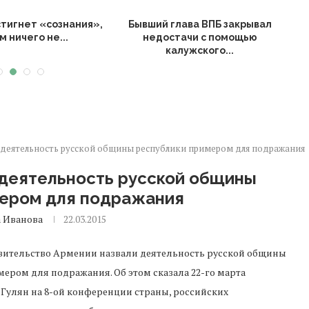
стигнет «сознания»,
Бывший глава ВПБ закрывал
м ничего не...
недостачи с помощью
калужского...
В
 деятельность русской общины республики примером для подражания
 деятельность русской общины
мером для подражания
 Иванова
22.03.2015
вительство Армении назвали деятельность русской общины
ером для подражания. Об этом сказала 22-го марта
 Гулян на 8-ой конференции страны, российских