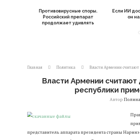
етологии в
Противовирусные споры.
Если ИИ до
менные
Российский препарат
он на
...
продолжает удивлять
Главная
Политика
Власти Армении считают
Власти Армении считают
республики при
Автор
Полина
Пра
прим
представитель аппарата президента страны Наринэ