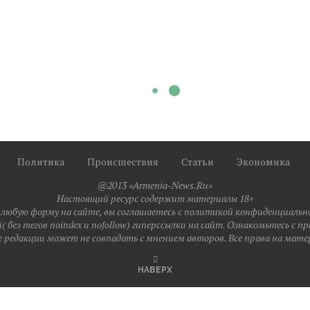
Политика
Происшествия
Статьи
Экономика
@2013 «Armenia-News.Ru»
Настоящий ресурс содержит материалы 18+
любую форму на сайте, вы соглашаетесь с политикой конфиденциальн
 без тегов noindex и nofollow) гиперссылки на сайт. Ознакомьтесь с 
 редакции может не совпадать с мнением авторов. Все права на мате
НАВЕРХ