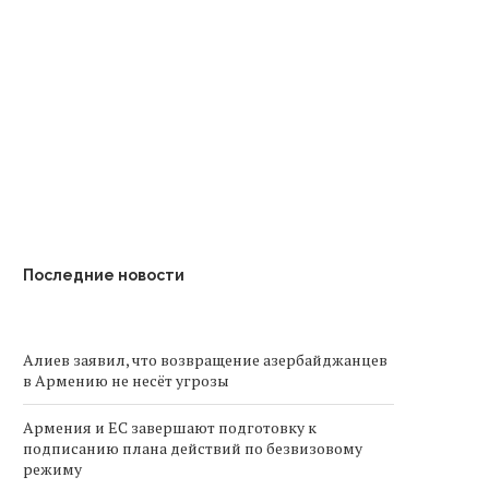
 Армении временно закрыты
Союз журналистов Арме
автодороги
назвал несоразмерны
решением приостановк
Последние новости
вещания...
Алиев заявил, что возвращение азербайджанцев
в Армению не несёт угрозы
Армения и ЕС завершают подготовку к
подписанию плана действий по безвизовому
режиму