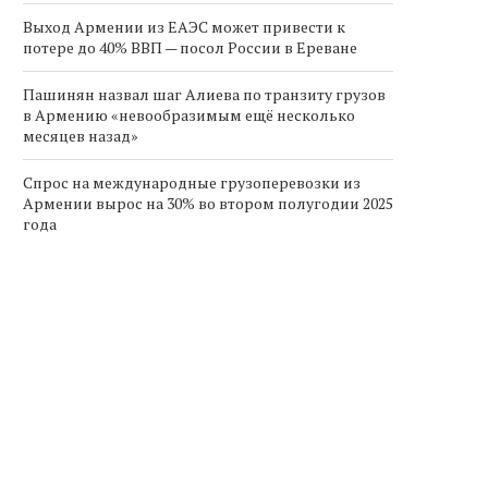
Выход Армении из ЕАЭС может привести к
потере до 40% ВВП — посол России в Ереване
Пашинян назвал шаг Алиева по транзиту грузов
в Армению «невообразимым ещё несколько
месяцев назад»
Спрос на международные грузоперевозки из
Армении вырос на 30% во втором полугодии 2025
года
ашинян назвал шаг Алиева по
Спрос на международн
транзиту грузов в...
грузоперевозки из Арме
вырос на...