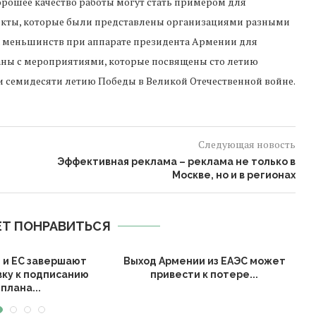
орошее качество работы могут стать примером для
проекты, которые были представлены организациями разными
 меньшинств при аппарате президента Армении для
ны с мероприятиями, которые посвящены сто летию
и семидесяти летию Победы в Великой Отечественной войне.
Следующая новость
Эффективная реклама – реклама не только в
Москве, но и в регионах
Т ПОНРАВИТЬСЯ
 и ЕС завершают
Выход Армении из ЕАЭС может
П
вку к подписанию
привести к потере...
плана...