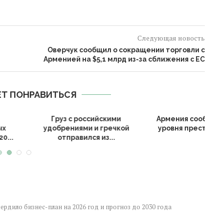
Следующая новость
Оверчук сообщил о сокращении торговли с
Арменией на $5,1 млрд из-за сближения с ЕС
Т ПОНРАВИТЬСЯ
я отправила в Армению
Шармазанов: Россия остаётся
два рейса с
ключевым союзником Армении,
ортированными...
но отношения...
ердило бизнес-план на 2026 год и прогноз до 2030 года