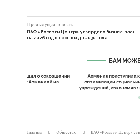
Предыдущая новость
ПАО «Россети Центр» утвердило бизнес-план
на 2026 год и прогноз до 2030 года
ВАМ МОЖЕ
ийскими
Армения сообщает о снижении
Германи
и гречкой
уровня преступности на 3,2%...
 из...
деп
Главная
Общество
ПАО «Россети Центр» утв