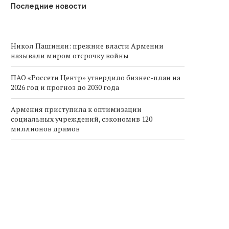
Последние новости
Никол Пашинян: прежние власти Армении
называли миром отсрочку войны
ПАО «Россети Центр» утвердило бизнес-план на
2026 год и прогноз до 2030 года
Армения приступила к оптимизации
социальных учреждений, сэкономив 120
миллионов драмов
Груз с российскими удобрениями и гречкой
отправился из Азербайджана в Армению
Армения сообщает о снижении уровня
преступности на 3,2% в 2025 году