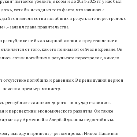
кян" пытается убедить, якобы и до 2024-2025 гг у нас был
 ложь, хотя бы исходя из того факта, что начиная с
ждый год имели сотни погибших в результате перестрелок с
, - заявил глава правительства.
 республике не было мирной жизни, а представление о
личается от того, как его понимают сейчас в Ереване. Он
лись сотни погибших в результате перестрелок, а число
ет отсутствие погибших и раненных. В предыдущий период
 - пояснил премьер-министр.
сь республике слишком дорого - под удар ставились
ан и перспективы экономического развития. Он также
 мир между Арменией и Азербайджаном недостойным.
К такому выводу я пришел», - резюмировал Никол Пашинян.