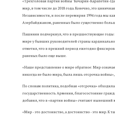
«Трехголовая партия войны "Кочарян-Карапетян-Цару
мир, в том числе до 2018 года. Конечно, это циничная
Независимости, и после перемирия 1994 года мы ка
Азербайджаном, раненных было существенно больше»
Пашинян подчеркнул, что в предшествующие годы в
мире у бывших руководителей страны кардинально от
отметил, что в прежний период ежегодно фиксирова
раненых было еще выше.
«Наше представление о мире обратное: Мир означа
никогда не было мира, была лишь отсрочка войны»,
По словам политика, подобная «отсрочка» обходила
государственность Армении, благосостояние гражд
добавил, что в «партии войны» считают нынешний
«Мир - это достоинство, а достоинство - это мир. 