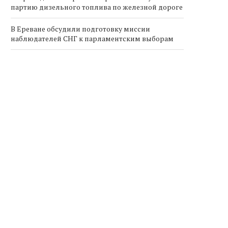
партию дизельного топлива по железной дороге
В Ереване обсудили подготовку миссии
наблюдателей СНГ к парламентским выборам
В Армении зафиксирован рост цен на говядину
на фоне сокращения поголовья скота
Армения утвердила компенсации за экстренные
авиаперелеты граждан