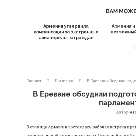
ВАМ МОЖЕ
ован рост
Армения утвердила
Армения и
на...
компенсации за экстренные
возможный 
авиаперелеты граждан
Главная
Политика
В Ереване обсудили под
В Ереване обсудили подгот
парламен
Автор
Ar
В столице Армении состоялась рабочая встреча пр
избирательной комиссии страны. Основной темой п