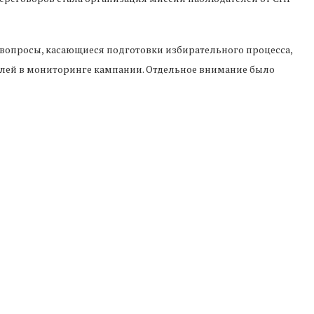
вопросы, касающиеся подготовки избирательного процесса,
елей в мониторинге кампании. Отдельное внимание было
ию с национальными структурами.
ьность Консультативного совета руководителей
сь перспективы дальнейшего сотрудничества и
ей Армении в рамках работы этого механизма.
равлены на согласование организационных аспектов
Следующая новость
Азербайджан направит в Армению новую
партию дизельного топлива по железной