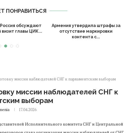
Т ПОНРАВИТЬСЯ
 Россия обсуждают
Армения утвердила штрафы за
визит главы ЦИК...
отсутствие маркировки
п
контента с...
готовку миссии наблюдателей СНГ к парламентским выборам
овку миссии наблюдателей СНГ к
тским выборам
menia
17.04.2026
едставителей Исполнительного комитета СНГ и Центральной
ереговоров стала организация миссии наблюдателей от СНГ