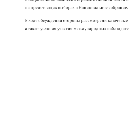
на предстоящих выборах в Национальное собрание.
В ходе обсуждения стороны рассмотрели ключевые 
а также условия участия международных наблюдат
уделено формату работы миссии и ее взаимодейств
Помимо этого, участники встречи затронули деятел
избирательных органов государств СНГ. Обсуждали
координации с Центральной избирательной комисси
Переговоры прошли в рабочем формате и были нап
предстоящего наблюдения за выборами.
Предыдущая новость
В Армении зафиксирован рост цен на говядину
на фоне сокращения поголовья скота