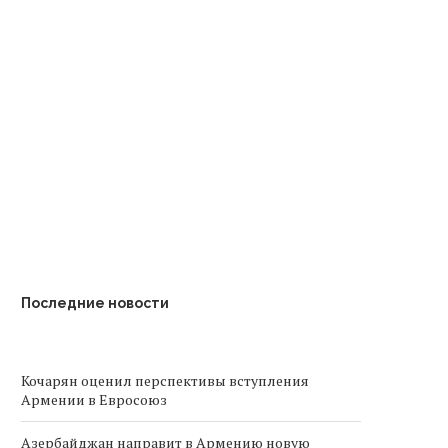
Ереван делает ставку на
Оверчук сообщил о сокращ
ереработку отходов вместо
торговли с Арменией на.
строительства...
Последние новости
Кочарян оценил перспективы вступления
Армении в Евросоюз
Азербайджан направит в Армению новую