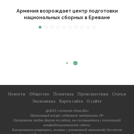
Армения возрождает центр подготовки
национальных сборных в Ереване
Новости
Общество
Политика
Происшествия
Статьи
Экономика
Карта сайта
О сайте
@2013 «Armenia-News.Ru»
Настоящий ресурс содержит материалы 18+
Отправляя любую форму на сайте, вы соглашаетесь с политикой
конфиденциальности сайта.
Копирование разрешено, только с установкой активной( без тегов