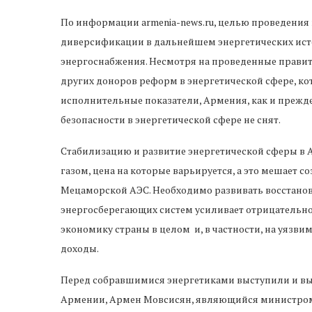
По информации armenia-news.ru, целью проведени
диверсификации в дальнейшем энергетических ис
энергоснабжения. Несмотря на проведенные прави
других доноров реформ в энергетической сфере, ко
исполнительные показатели, Армения, как и прежд
безопасности в энергетической сфере не снят.
Стабилизацию и развитие энергетической сферы 
газом, цена на которые варьируется, а это мешает
Мецаморской АЭС. Необходимо развивать восстанов
энергосберегающих систем усиливает отрицательн
экономику страны в целом и, в частности, на уязви
доходы.
Перед собравшимися энергетиками выступили и вы
Армении, Армен Мовсисян, являющийся министром 