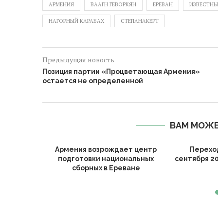
АРМЕНИЯ
ВААГН ГЕВОРКЯН
ЕРЕВАН
ИЗВЕСТНЫ
НАГОРНЫЙ КАРАБАХ
СТЕПАНАКЕРТ
Предыдущая новость
Позиция партии «Процветающая Армения»
остается не определенной
ВАМ МОЖЕ
Алиева по
Армения возрождает центр
Перехо
 в...
подготовки национальных
сентября 20
сборных в Ереване