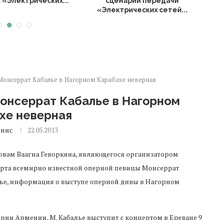
 «Электрических...
сценарии передачи
«Электрических сетей...
онсеррат Кабалье в Нагорном Карабахе неверная
онсеррат Кабалье в Нагорном
хе неверная
енис
22.05.2013
овам Ваагна Геворкяна, являющегося организатором
рта всемирно известной оперной певицы Монсеррат
ье, информация о выступе оперной дивы в Нагорном
рии Армении, М. Кабалье выступит с концертом в Ереване 9