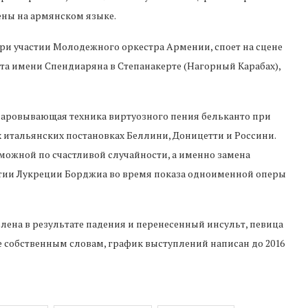
ены на армянском языке.
при участии Молодежного оркестра Армении, споет на сцене
та имени Спендиаряна в Степанакерте (Нагорный Карабах),
зачаровывающая техника виртуозного пения бельканто при
 итальянских постановках Беллини, Доницетти и Россини.
зможной по счастливой случайности, а именно замена
тии Лукреции Борджиа во время показа одноименной оперы
олена в результате падения и перенесенный инсульт, певица
 же собственным словам, график выступлений написан до 2016