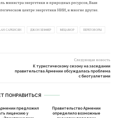
ель министра энергетики и природных ресурсов, Ваан
тегическом центре энергетики НИИ, и многие другие.
ААН САРКИСЯН
ДЖОН ХЕФФЕР
МЕЦАМОР
ПЕРЕГОВОРЫ
Следующая новость
К туристическому сезону на заседании
правительства Армении обсуждалась проблема
с биотуалетами
Т ПОНРАВИТЬСЯ
Армении предложил
Правительство Армении
А
ать лицензию у
определило возможные