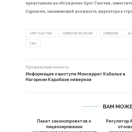
представили на обсуждение Арег Галстян, заместит
Саркисян, занимающий должность директора в стра
АРЕГ ГАЛСТЯН
АРМЕН МОВСИСЯН
АРМЕНИЯ
В
США
Предыдущая новость
Информация о выступе Монсеррат Кабалье в
Нагорном Карабахе неверная
ВАМ МОЖЕ
й Армении
Пакет законопроектов о
Регулятор 
нивают
лицензировании
отозв