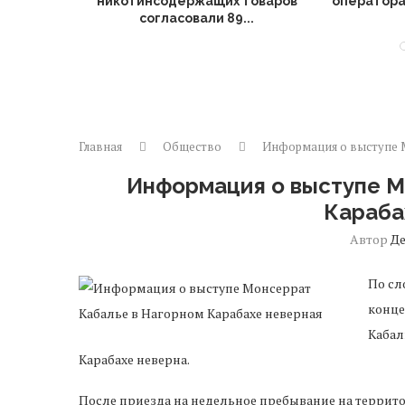
срочного
никотинсодержащих товаров
оператора
согласовали 89...
Главная
Общество
Информация о выступе М
Информация о выступе М
Караба
Автор
Д
По сл
конце
Кабал
Карабахе неверна.
После приезда на недельное пребывание на террито