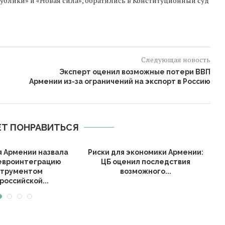
ублики» и «Новая сила», обратились в Конституционный суд
Следующая новость
Эксперт оценил возможные потери ВВП
Армении из-за ограничений на экспорт в Россию
Т ПОНРАВИТЬСЯ
я Армении назвала
Риски для экономики Армении:
О
 евроинтеграцию
ЦБ оценил последствия
з
струментом
возможного...
российской...