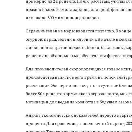
примерно на 2 процента. По его расчетам, учитывая
драмов (около 30 миллиардов долларов), финансов
или около 600 миллионов долларов.
Ограничительные меры вводятся поэтапно. В конце 
огурцов, перца, зелени и клубники. В начале июня 
с июля под запрет попадают яблоки, баклажаны, ка
решения необходимостью обеспечения фитосанита
Для производителей скоропортящихся товаров ситу
производства напитков есть время на поиск альтер
реализации. Эксперт отмечает, что отсутствие бли
более 90 процентов армянского агроэкспорта, може
мотивации для ведения хозяйства в будущем сезоне
Анализ экономических показателей первого квартала
процента. Для сравнения, в аналогичный период 2023 г
процента. Тавадян связывает эту динамику с пост