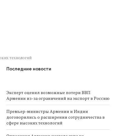
рмения заявила о курсе на мир
Общественные заявлени
и нормализацию...
семейные обстоятельст
материал СМИ об...
оких технологий
Последние новости
Эксперт оценил возможные потери ВВП
Армении из-за ограничений на экспорт в Россию
Премьер-министры Армении и Индии
договорились о расширении сотрудничества в
сфере высоких технологий
Оппозиция Армении назвала курс на