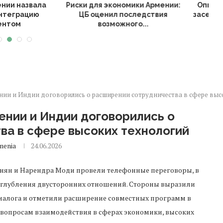
 Армении покинула
После парламентских выборов
А
ЦИК и анонсировала
в Армении возбудили более
бращение...
ста...
ии и Индии договорились о расширении сотрудничества в сфере выс
нии и Индии договорились о
ва в сфере высоких технологий
menia
24.06.2026
ян и Нарендра Моди провели телефонные переговоры, в
углубления двусторонних отношений. Стороны выразили
иалога и отметили расширение совместных программ в
 вопросам взаимодействия в сферах экономики, высоких