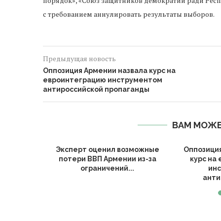
порядок», «Союз защитников демократии ради Респ
с требованием аннулировать результаты выборов.
Предыдущая новость
Оппозиция Армении назвала курс на
евроинтеграцию инструментом
антироссийской пропаганды
ВАМ МОЖЕ
иковали
Эксперт оценил возможные
Оппозици
бирателей
потери ВВП Армении из-за
курс на
ограничений...
ин
анти