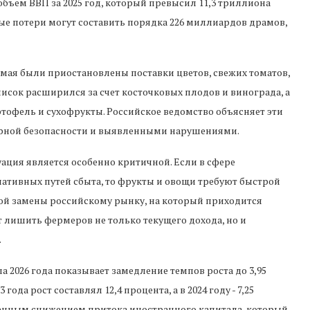
 объем ВВП за 2025 год, который превысил 11,3 триллиона
ые потери могут составить порядка 226 миллиардов драмов,
мая были приостановлены поставки цветов, свежих томатов,
список расширился за счет косточковых плодов и винограда, а
ртофель и сухофрукты. Российское ведомство объясняет эти
рной безопасности и выявленными нарушениями.
ация является особенно критичной. Если в сфере
нативных путей сбыта, то фрукты и овощи требуют быстрой
зкой замены российскому рынку, на который приходится
т лишить фермеров не только текущего дохода, но и
.
 2026 года показывает замедление темпов роста до 3,95
ода рост составлял 12,4 процента, а в 2024 году - 7,25
епенным снижением притока иностранного капитала, который