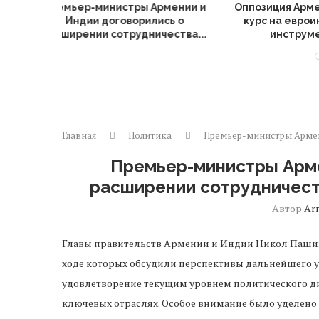
 назвала
Риски для экономики Армении:
Оппозиция
еграцию
ЦБ оценил последствия
заседание 
ом
возможного...
о
й...
Главная
Политика
Премьер-министры Армен
Премьер-министры Арме
расширении сотрудничест
Автор
Ar
Главы правительств Армении и Индии Никол Пашин
ходе которых обсудили перспективы дальнейшего 
удовлетворение текущим уровнем политического д
ключевых отраслях. Особое внимание было уделено