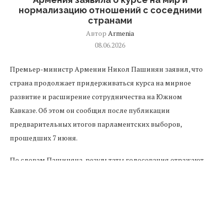
нормализацию отношений с соседними
странами
Автор
Armenia
08.06.2026
Премьер-министр Армении Никол Пашинян заявил, что
страна продолжает придерживаться курса на мирное
развитие и расширение сотрудничества на Южном
Кавказе. Об этом он сообщил после публикации
предварительных итогов парламентских выборов,
прошедших 7 июня.
По словам Пашиняна, результаты голосования отражают
стремление граждан к стабильности и развитию
региональных связей. Он подчеркнул, что политический
курс Армении ориентирован на укрепление мира,
экономическое сотрудничество и нормализацию