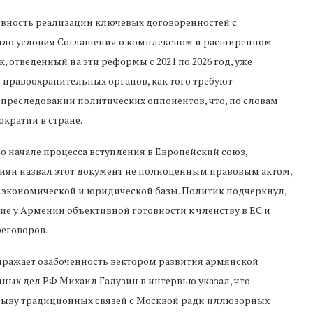
вность реализации ключевых договоренностей с
нило условия Соглашения о комплексном и расширенном
, отведенный на эти реформы с 2021 по 2026 год, уже
 правоохранительных органов, как того требуют
 преследовании политических оппонентов, что, по словам
кратии в стране.
о начале процесса вступления в Европейский союз,
нян назвал этот документ не полноценным правовым актом,
 экономической и юридической базы. Политик подчеркнул,
ие у Армении объективной готовности к членству в ЕС и
еговоров.
выражает озабоченность вектором развития армянской
ных дел РФ Михаил Галузин в интервью указал, что
рыву традиционных связей с Москвой ради иллюзорных