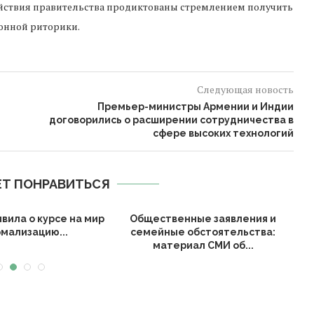
действия правительства продиктованы стремлением получить
онной риторики.
Следующая новость
Премьер-министры Армении и Индии
договорились о расширении сотрудничества в
сфере высоких технологий
Т ПОНРАВИТЬСЯ
вила о курсе на мир
Общественные заявления и
рмализацию...
семейные обстоятельства:
А
материал СМИ об...