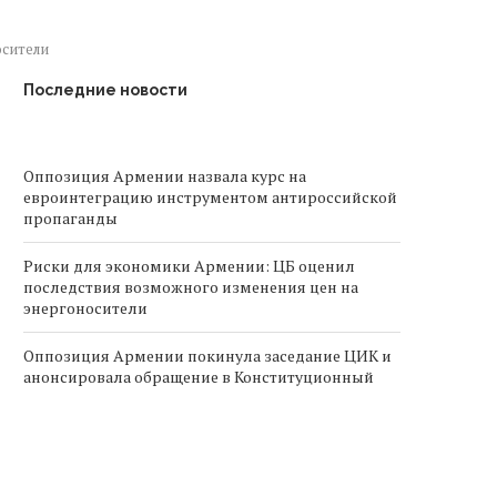
осители
Последние новости
Оппозиция Армении назвала курс на
евроинтеграцию инструментом антироссийской
пропаганды
Риски для экономики Армении: ЦБ оценил
последствия возможного изменения цен на
энергоносители
Оппозиция Армении покинула заседание ЦИК и
анонсировала обращение в Конституционный
суд
После парламентских выборов в Армении
возбудили более ста уголовных дел