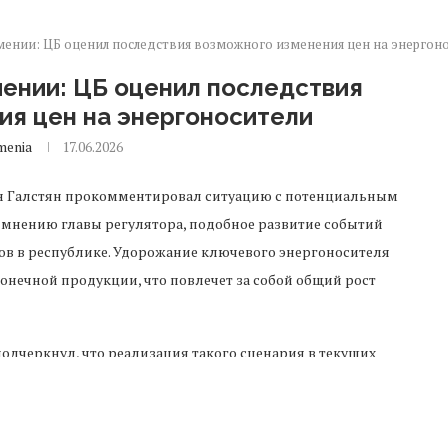
ении: ЦБ оценил последствия возможного изменения цен на энергон
мении: ЦБ оценил последствия
ия цен на энергоносители
menia
17.06.2026
н Галстян прокомментировал ситуацию с потенциальным
 мнению главы регулятора, подобное развитие событий
в в республике. Удорожание ключевого энергоносителя
нечной продукции, что повлечет за собой общий рост
одчеркнул, что реализация такого сценария в текущих
ся к категории экстремальных событий. В долгосрочных
сть голубого топлива из Российской Федерации остается
ва придерживается стратегии реагирования на подобные