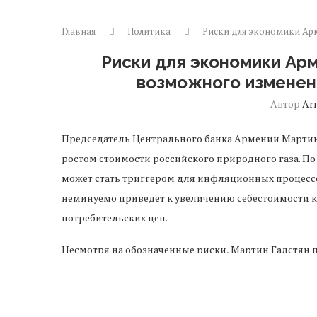
Главная
Политика
Риски для экономики Арм
Риски для экономики Ар
возможного изменен
Автор
Ar
Председатель Центрального банка Армении Марти
ростом стоимости российского природного газа. По
может стать триггером для инфляционных процессо
неминуемо приведет к увеличению себестоимости ко
потребительских цен.
Несмотря на обозначенные риски, Мартин Галстян п
условиях является крайне маловероятной и относит
макроэкономических прогнозах Центробанка стоимо
фиксированной. Руководство финансового ведомст