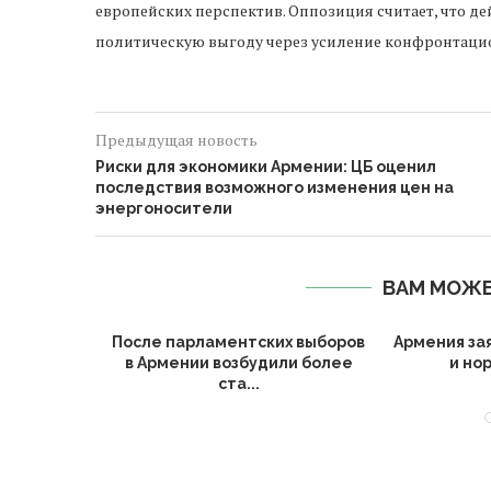
европейских перспектив. Оппозиция считает, что 
политическую выгоду через усиление конфронтаци
Предыдущая новость
Риски для экономики Армении: ЦБ оценил
последствия возможного изменения цен на
энергоносители
ВАМ МОЖЕ
 покинула
После парламентских выборов
Армения зая
онсировала
в Армении возбудили более
и но
.
ста...