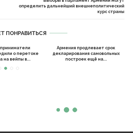
Выборы в парламент Армении могут
определить дальнейший внешнеполитический
курс страны
Т ПОНРАВИТЬСЯ
приниматели
Армения продлевает срок
С
дили о перетоке
декларирования самовольных
а на вейпы в...
построек ещё на...