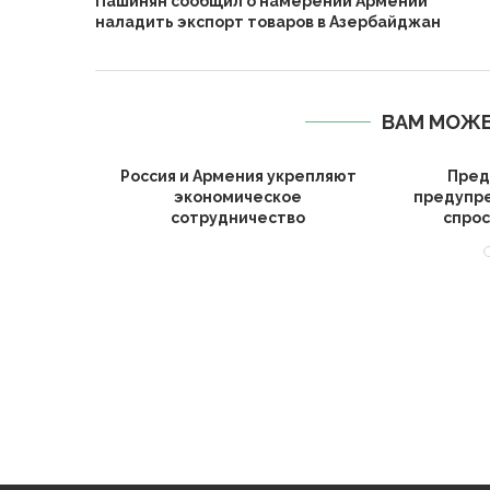
Пашинян сообщил о намерении Армении
наладить экспорт товаров в Азербайджан
ВАМ МОЖЕ
т правила
Россия и Армения укрепляют
Пред
компаний
экономическое
предупре
сотрудничество
спрос