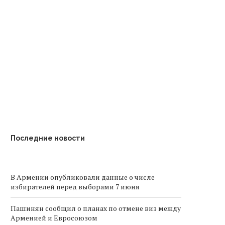
В Армении осталось 27
Алиев примет уча
участников Великой
саммите в Ереван
Отечественной войны
Последние новости
В Армении опубликовали данные о числе
избирателей перед выборами 7 июня
Пашинян сообщил о планах по отмене виз между
Арменией и Евросоюзом