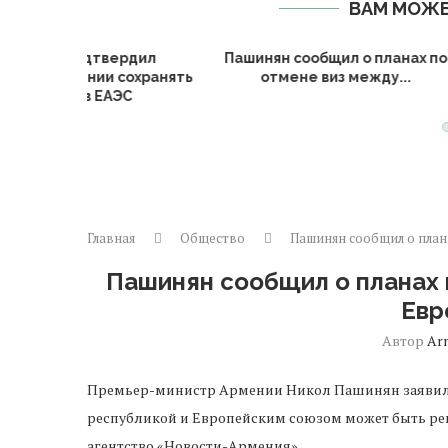
ВАМ МОЖЕ
 предложили
Правительство Армении
Армя
цедуру возврата
ратифицировало соглашение о
ких прав...
кооперации в сфере...
нел
Главная
Общество
Пашинян сообщил о план
Пашинян сообщил о планах 
Евр
Автор
Ar
Премьер-министр Армении Никол Пашинян заявил, 
республикой и Европейским союзом может быть реш
агентство «Новости-Армения».