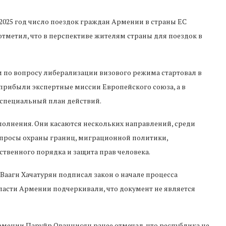
о 2025 год число поездок граждан Армении в страны ЕС
тметил, что в перспективе жителям страны для поездок в
по вопросу либерализации визового режима стартовал в
ю прибыли экспертные миссии Европейского союза, а в
 специальный план действий.
полнения. Они касаются нескольких направлений, среди
опросы охраны границ, миграционной политики,
ственного порядка и защита прав человека.
Ваагн Хачатурян подписал закон о начале процесса
ласти Армении подчеркивали, что документ не является
мении Паруйр Ованнисян ранее отмечал, что республика не