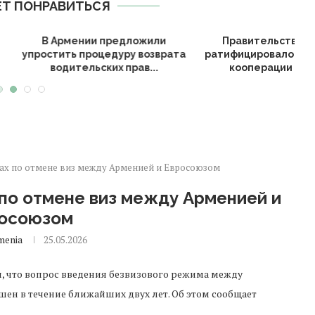
Т ПОНРАВИТЬСЯ
нская полиция пресекла
Армения смягчила правила
деятельность сети
получения гражданства для
егальных онлайн-казино
переселенцев из...
ах по отмене виз между Арменией и Евросоюзом
по отмене виз между Арменией и
осоюзом
menia
25.05.2026
что вопрос введения безвизового режима между
ен в течение ближайших двух лет. Об этом сообщает