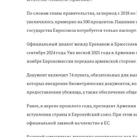
По словам главы правительства, за период с 2018 п
увеличилось примерно на 500 процентов. Пашинян о
государства Евросоюза потребуется только паспорт.
Официальный диалог между Ереваном и Брюсселем 
сентябре 2024 года. Уже весной 2025 года в Армени
ноябре Еврокомиссия передала армянской стороне
Документ включает 74 пункта, обязательных для вы
которых внедрение биометрических документов, в
предоставления убежища, а также обеспечение обще
Ранее, в апреле прошлого года, президент Армении 
вступления страны в Европейский союз. При этом в
официальной заявкой на членство в ЕС.
Бывший заместитель министра иностранных дел Ар