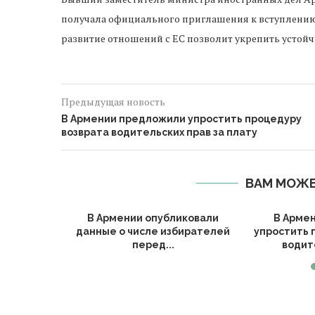
получала официального приглашения к вступлению в
развитие отношений с ЕС позволит укрепить устойчи
Предыдущая новость
В Армении предложили упростить процедуру
возврата водительских прав за плату
ВАМ МОЖЕ
стие в
В Армении опубликовали
В Арме
е в...
данные о числе избирателей
упростить 
перед...
водите