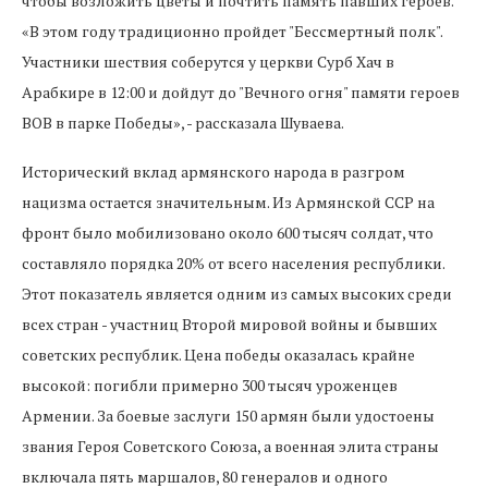
чтобы возложить цветы и почтить память павших героев.
«В этом году традиционно пройдет "Бессмертный полк".
Участники шествия соберутся у церкви Сурб Хач в
Арабкире в 12:00 и дойдут до "Вечного огня" памяти героев
ВОВ в парке Победы», - рассказала Шуваева.
Исторический вклад армянского народа в разгром
нацизма остается значительным. Из Армянской ССР на
фронт было мобилизовано около 600 тысяч солдат, что
составляло порядка 20% от всего населения республики.
Этот показатель является одним из самых высоких среди
всех стран - участниц Второй мировой войны и бывших
советских республик. Цена победы оказалась крайне
высокой: погибли примерно 300 тысяч уроженцев
Армении. За боевые заслуги 150 армян были удостоены
звания Героя Советского Союза, а военная элита страны
включала пять маршалов, 80 генералов и одного