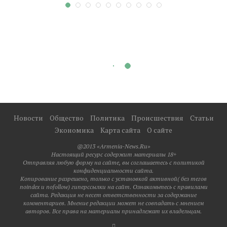
Новости
Общество
Политика
Происшествия
Статьи
Экономика
Карта сайта
О сайте
@2013 «Armenia-News.Ru»
Настоящий ресурс содержит материалы 18+
Отправляя любую форму на сайте, вы соглашаетесь с политикой
конфиденциальности сайта.
Копирование разрешено, только с установкой активной( без тегов
noindex и nofollow) гиперссылки на сайт. Ознакомьтесь с правилами
сайта. Редакция не несет ответственности за содержание
комментариев. Мнение редакции может не совпадать с мнением
авторов. Все права на материалы принадлежат их владельцам.