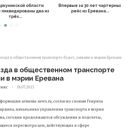
уникской области
Впервые за 30 лет чартерный
квидированы два из
рейс из Еревана...
п
трёх...
зда в общественном транспорте будет, заявили в мэрии Еревана
зда в общественном транспорте
ли в мэрии Еревана
енис
18.07.2013
формации armenia-news.ru, согласно словам Генриха
ардяна, начальника управления транспорта в мэрии
на, сегодня продолжаются обсуждения и подсчеты,
щиеся пересмотра цен, действующих в сфере