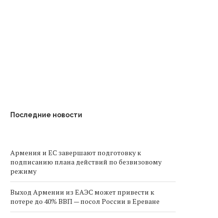
Армения превысила целевые
Армения возрождает це
оказатели по доле солнечной
подготовки национальн
энергетики...
сборных в Ереване
Последние новости
Армения и ЕС завершают подготовку к
подписанию плана действий по безвизовому
режиму
Выход Армении из ЕАЭС может привести к
потере до 40% ВВП — посол России в Ереване