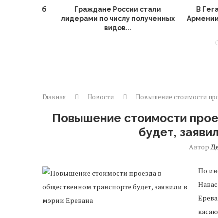
предил об
Граждане России стали
В Гегарк
ний
лидерами по числу полученных
Армении ли
з-за...
видов...
Главная
Новости
Повышение стоимости прое
Повышение стоимости прое
будет, заяви
Автор
Д
По ин
Навас
Ерева
касаю