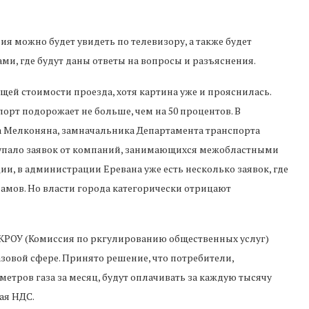
ия можно будет увидеть по телевизору, а также будет
ми, где будут даны ответы на вопросы и разъяснения.
ущей стоимости проезда, хотя картина уже и прояснилась.
рт подорожает не больше, чем на 50 процентов. В
да Мелконяна, замначальника Департамента транспорта
тупало заявок от компаний, занимающихся межобластными
и, в администрации Еревана уже есть несколько заявок, где
рамов. Но власти города категорически отрицают
е КРОУ (Комиссия по ркгулированию общественных услуг)
овой сфере. Принято решение, что потребители,
етров газа за месяц, будут оплачивать за каждую тысячу
ая НДС.