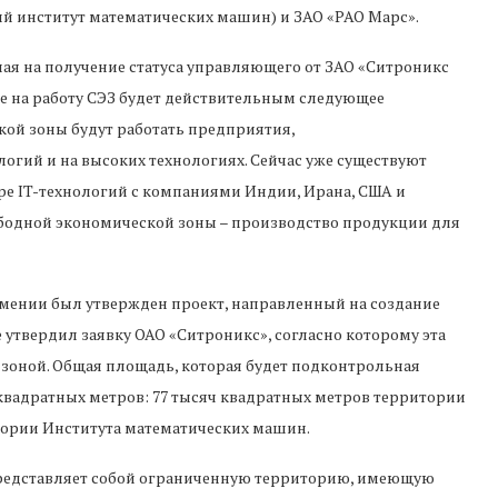
 институт математических машин) и ЗАО «РАО Марс».
ная на получение статуса управляющего от ЗАО «Ситроникс
ие на работу СЭЗ будет действительным следующее
кой зоны будут работать предприятия,
огий и на высоких технологиях. Сейчас уже существуют
ре IT-технологий с компаниями Индии, Ирана, США и
бодной экономической зоны – производство продукции для
рмении был утвержден проект, направленный на создание
 утвердил заявку ОАО «Ситроникс», согласно которому эта
зоной. Общая площадь, которая будет подконтрольная
 квадратных метров: 77 тысяч квадратных метров территории
итории Института математических машин.
 представляет собой ограниченную территорию, имеющую