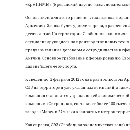
«ЕрНИИММ» (Ереванский научно-исследовательский
Основанием для этого решения стала заявка, подан
Армения». Заявка будет удовлетворена, а разрешен
десятилетие. На территории Свободной экономичес
специализирующиеся на производстве новых технол
предварительные договоры о сотрудничестве в сфе
Англии. Основное требование к формированию Сво
дальнейшего ее экспорта.
К сведению, 2 февраля 2012 года правительством А
СЭЗ на территории уже указанных компаний, а также
компания становится управляющей экономической 
компании «Ситроникс», составляет более 100 тысяч
завода «Марс» и 27 тысяч квадратных метров терр
Как справка, СЭЗ (Свободная экономическая зона)